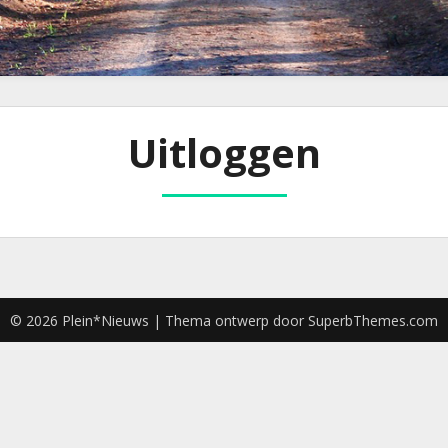
Uitloggen
© 2026 Plein*Nieuws
| Thema ontwerp door
SuperbThemes.com